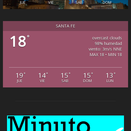
JUE
VIE
SAB
DOM
SANTA FE
18
°
overcast clouds
98% humedad
viento: 3m/s NNE
MAX 18 • MIN 18
19
14
15
15
13
°
°
°
°
°
JUE
VIE
SAB
DOM
LUN