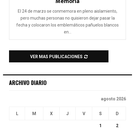
Memoria
El 24 de marzo se conmemora en pleno aislamiento,
pero muchas personas no quisieron dejar pasar la
fecha y colocaron los emblemáticos pañuelos blancos
en...
VER MAS PUBLICACIONES
ARCHIVO DIARIO
agosto 2026
L
M
X
J
V
S
D
1
2