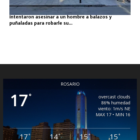
Intentaron asesinar a un hombre a balazos y
puñaladas para robarle su...
ROSARIO
17
°
overcast clouds
86% humedad
viento: 1m/s NE
MAX 17 • MIN 16
17
14
15
15
°
°
°
°