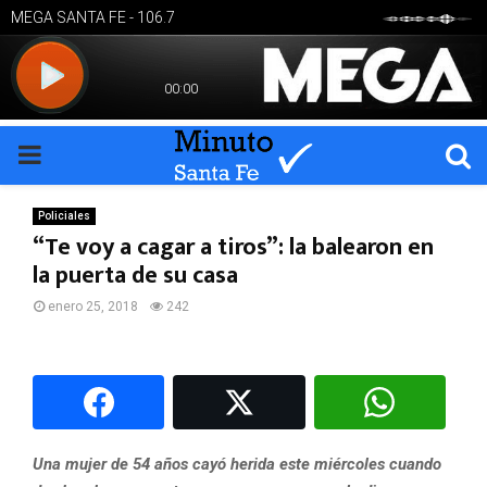
PRIMARY
MENU
Policiales
“Te voy a cagar a tiros”: la balearon en
la puerta de su casa
enero 25, 2018
242
Una mujer de 54 años cayó herida este miércoles cuando