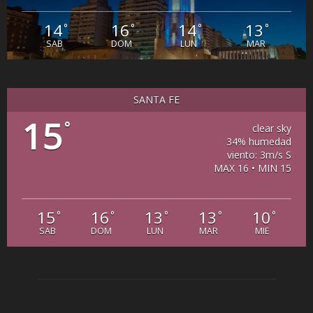
14
16
14
13
°
°
°
°
SAB
DOM
LUN
MAR
SANTA FE
15
°
clear sky
34% humedad
viento: 3m/s S
MAX 16 • MIN 15
15
16
13
13
10
°
°
°
°
°
SAB
DOM
LUN
MAR
MIE