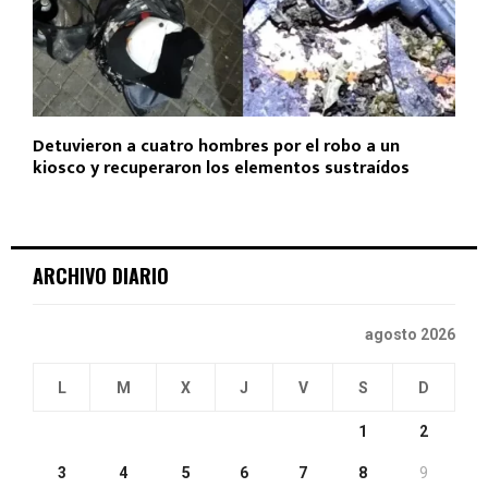
Detuvieron a cuatro hombres por el robo a un
kiosco y recuperaron los elementos sustraídos
ARCHIVO DIARIO
agosto 2026
L
M
X
J
V
S
D
1
2
3
4
5
6
7
8
9