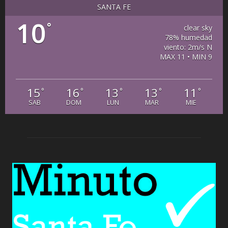
SANTA FE
10
°
clear sky
78% humedad
viento: 2m/s N
MAX 11 • MIN 9
15
16
13
13
11
°
°
°
°
°
SAB
DOM
LUN
MAR
MIE