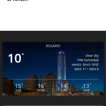
ROSARIO
10
°
clear sky
74% humedad
viento: 0m/s NNE
MAX 11 • MIN 8
15
16
14
13
°
°
°
°
SAB
DOM
LUN
MAR