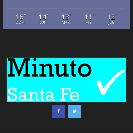
16
14
13
11
12
°
°
°
°
°
DOM
LUN
MAR
MIE
JUE