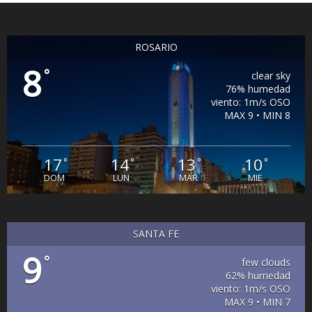
ROSARIO
8
°
clear sky
76% humedad
viento: 1m/s OSO
MAX 9 • MIN 8
17
14
13
10
°
°
°
°
DOM
LUN
MAR
MIE
SANTA FE
9
°
few clouds
62% humedad
viento: 1m/s OSO
MAX 9 • MIN 7