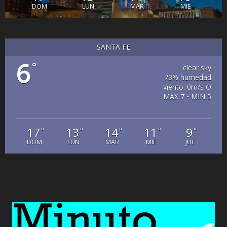
DOM
LUN
MAR
MIE
SANTA FE
6
°
clear sky
73% humedad
viento: 0m/s O
MAX 7 • MIN 5
17
13
14
11
9
°
°
°
°
°
DOM
LUN
MAR
MIE
JUE