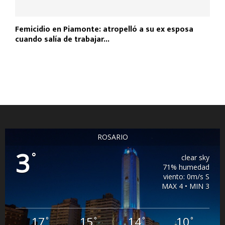
Femicidio en Piamonte: atropelló a su ex esposa
cuando salía de trabajar...
ROSARIO
3
°
clear sky
71% humedad
viento: 0m/s S
MAX 4 • MIN 3
17
15
14
10
°
°
°
°