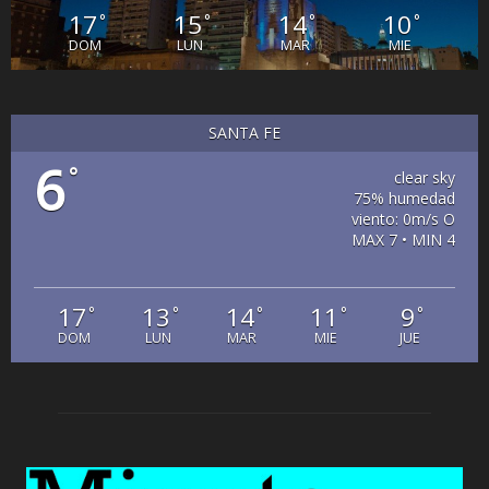
17
15
14
10
°
°
°
°
DOM
LUN
MAR
MIE
SANTA FE
6
°
clear sky
75% humedad
viento: 0m/s O
MAX 7 • MIN 4
17
13
14
11
9
°
°
°
°
°
DOM
LUN
MAR
MIE
JUE