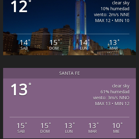
12
°
clear sky
10% humedad
viento: 2m/s NNE
MAX 12 • MIN 10
14
15
14
13
°
°
°
°
SAB
DOM
LUN
MAR
SANTA FE
13
°
clear sky
61% humedad
viento: 3m/s NNO
MAX 13 • MIN 12
15
15
13
13
10
°
°
°
°
°
SAB
DOM
LUN
MAR
MIE