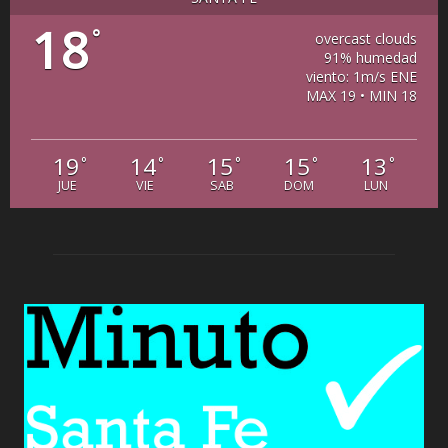
18
°
overcast clouds
91% humedad
viento: 1m/s ENE
MAX 19 • MIN 18
19
14
15
15
13
°
°
°
°
°
JUE
VIE
SAB
DOM
LUN