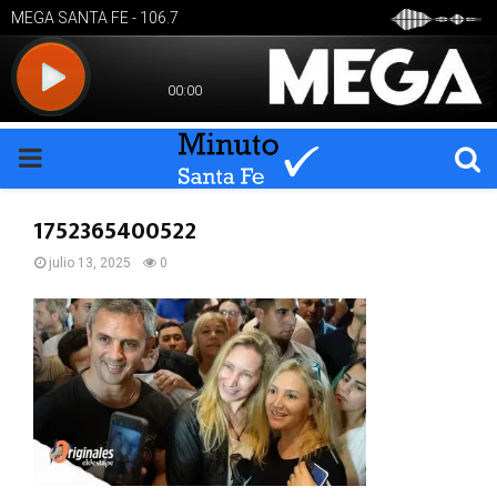
PRIMARY
MENU
1752365400522
julio 13, 2025
0