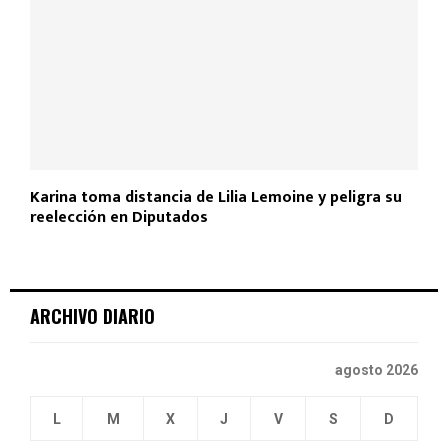
Karina toma distancia de Lilia Lemoine y peligra su
reelección en Diputados
ARCHIVO DIARIO
agosto 2026
L
M
X
J
V
S
D