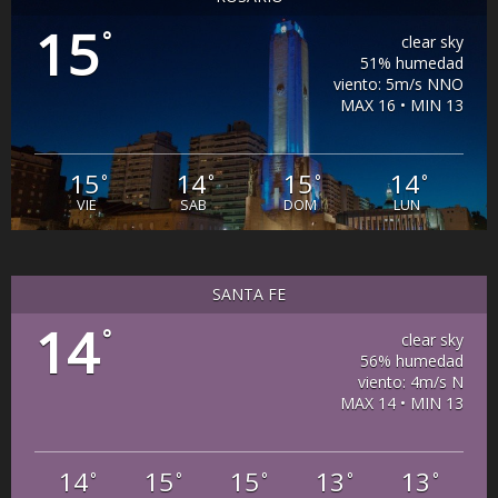
15
°
clear sky
51% humedad
viento: 5m/s NNO
MAX 16 • MIN 13
15
14
15
14
°
°
°
°
VIE
SAB
DOM
LUN
SANTA FE
14
°
clear sky
56% humedad
viento: 4m/s N
MAX 14 • MIN 13
14
15
15
13
13
°
°
°
°
°