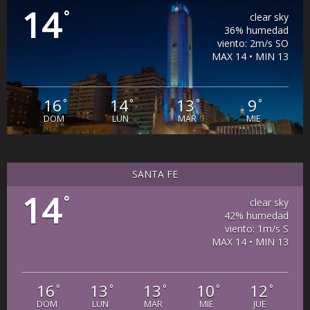
14
°
clear sky
36% humedad
viento: 2m/s SO
MAX 14 • MIN 13
16
14
13
9
°
°
°
°
DOM
LUN
MAR
MIE
SANTA FE
14
°
clear sky
42% humedad
viento: 1m/s S
MAX 14 • MIN 13
16
13
13
10
12
°
°
°
°
°
DOM
LUN
MAR
MIE
JUE