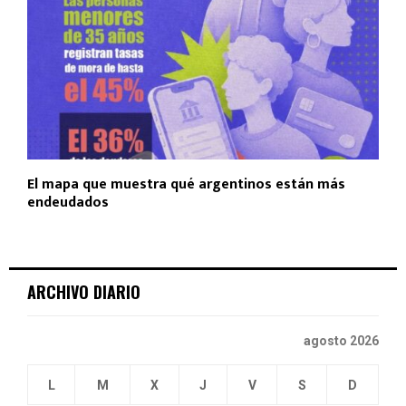
El mapa que muestra qué argentinos están más
endeudados
ARCHIVO DIARIO
agosto 2026
L
M
X
J
V
S
D