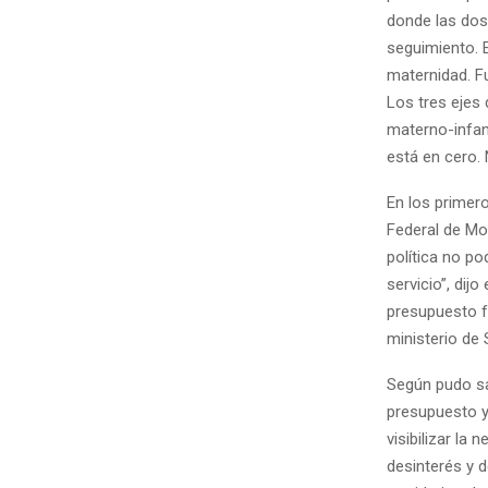
donde las dos 
seguimiento. 
maternidad. F
Los tres ejes 
materno-infant
está en cero. 
En los primero
Federal de Mor
política no po
servicio”, dij
presupuesto fu
ministerio de 
Según pudo sa
presupuesto y 
visibilizar la 
desinterés y 