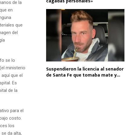
cagadas personales»
manos de la
rque en
inguna
teriales que
magen del
gía
fo se lo
(el ministerio
Suspendieron la licencia al senador
de Santa Fe que tomaba mate y...
aquí que el
pital. Es
tal de la
ativo para el
bajo costo.
ces los
se da alta,