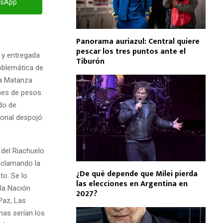
tsApp
Panorama auriazul: Central quiere
pescar los tres puntos ante el
 y entregada
Tiburón
roblemática de
ca Matanza
nes de pesos.
ido de
cional despojó
 del Riachuelo
eclamando la
¿De qué depende que Milei pierda
to. Se lo
las elecciones en Argentina en
la Nación
2027?
Paz, Las
nas serían los