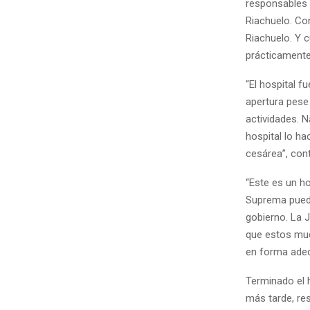
responsables 
Riachuelo. Co
Riachuelo. Y 
prácticamente
“El hospital f
apertura pese
actividades. 
hospital lo h
cesárea”, con
“Este es un ho
Suprema pueda
gobierno. La 
que estos muc
en forma adec
Terminado el 
más tarde, res