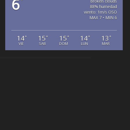
6
°
broken clouds
88% humedad
viento: 1m/s OSO
MAX 7 • MIN 6
14
15
15
14
13
°
°
°
°
°
VIE
SAB
DOM
LUN
MAR