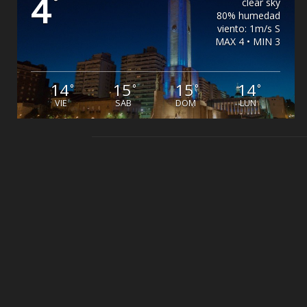
4
°
clear sky
80% humedad
viento: 1m/s S
MAX 4 • MIN 3
14
15
15
14
°
°
°
°
VIE
SAB
DOM
LUN