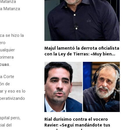
 Matanza
ca Matanza
ca se hizo la
ero
Majul lamentó la derrota oficialista
ualquier
con la Ley de Tierras: «Muy bien...
 primera
cuas
.
la Corte
ón de
ar y eso es lo
perativizando
pital pero,
Rial durísimo contra el vocero
Ravier: «Seguí mandándote tus
ial del