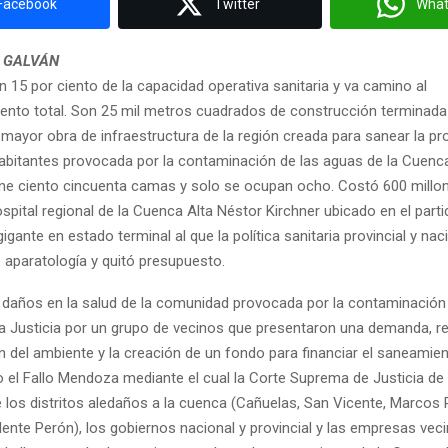
Facebook
Twitter
Wha
 GALVÁN
 15 por ciento de la capacidad operativa sanitaria y va camino al
nto total. Son 25 mil metros cuadrados de construcción terminada
 mayor obra de infraestructura de la región creada para sanear la p
habitantes provocada por la contaminación de las aguas de la Cuen
ene ciento cincuenta camas y solo se ocupan ocho. Costó 600 millo
ospital regional de la Cuenca Alta Néstor Kirchner ubicado en el part
igante en estado terminal al que la política sanitaria provincial y na
 aparatología y quitó presupuesto.
s daños en la salud de la comunidad provocada por la contaminación
 la Justicia por un grupo de vecinos que presentaron una demanda, r
 del ambiente y la creación de un fondo para financiar el saneamien
el Fallo Mendoza mediante el cual la Corte Suprema de Justicia de 
 los distritos aledaños a la cuenca (Cañuelas, San Vicente, Marcos 
ente Perón), los gobiernos nacional y provincial y las empresas veci