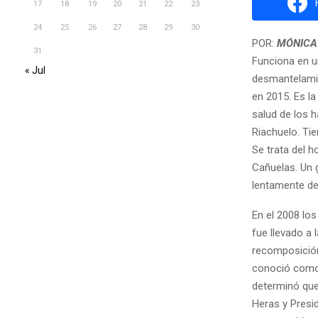
17
18
19
20
21
22
23
24
25
26
27
28
29
30
POR:
MÓNICA
31
Funciona en un
« Jul
desmantelamie
en 2015. Es la
salud de los 
Riachuelo. Ti
Se trata del h
Cañuelas. Un g
lentamente de
En el 2008 lo
fue llevado a
recomposición
conoció como 
determinó que
Heras y Presid