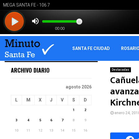
SANTA FE CIUDAD
ROSARI
ARCHIVO DIARIO
Destacadas
Cañuel
avanza 
agosto 2026
Kirchn
L
M
X
J
V
S
D
1
2
enero 24, 201
3
4
5
6
7
8
9
10
11
12
13
14
15
16