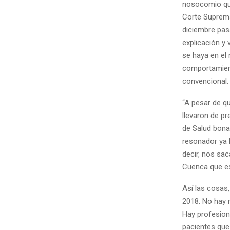
nosocomio que
Corte Suprema
diciembre pas
explicación y 
se haya en el
comportamient
convencional.
“A pesar de qu
llevaron de pr
de Salud bona
resonador ya l
decir, nos sac
Cuenca que es
Así las cosas,
2018. No hay 
Hay profesion
pacientes que