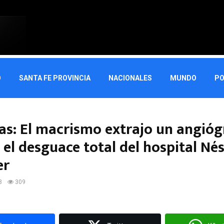
O
SANTA FE PROVINCIA
NACIONALES
MUNDO
PO
as: El macrismo extrajo un angióg
el desguace total del hospital Né
er
8
309