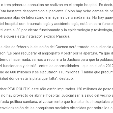
o tres primeras consultas se realizan en el propio hospital. Es decir
Esta bastante desprotegido el paciente. Solos hay ocho camas de n
unciona algo de laboratorio e imágenes pero nada más. No hay guard
del hospital son: traumatología y accidentología, está en cero funci
il está al 30 por ciento funcionando y la epidemología y toxicología
Ni siquiera está instalado”, explicó
Pascua
.
s días de febrero la situación del Cuenca será tratado en audiencia
ón “Es para recuperar el angiógrafo y pedir por la apertura. Ya que 
demos hacer nada, vamos a recurrir a la Justicia para que la poblac
o el funcionario y detalló -entre las anormalidades- que en el año 2017
e de 600 millones y se ejecutaron 110 millones. “Habría que pregunt
Salud dónde está la plata que falta”, destacó.
ber REALPOLITIK, este año están imputados 120 millones de peso
no hay proyecto de abrir el hospital. Judicializar la salud del vecino
nefasta política sanitaria, el vaciamiento que transitan los hospitales p
desvalorización de las conquistas sociales obtenidas por sobre los c