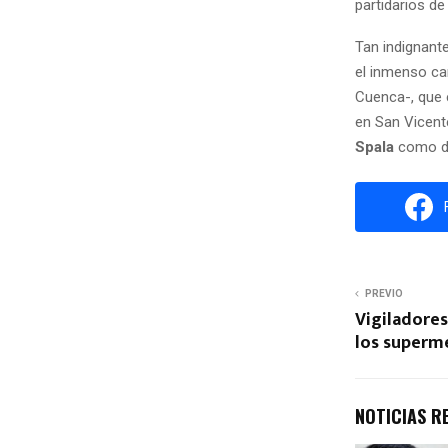
partidarios de
Tan indignant
el inmenso cam
Cuenca-, que 
en San Vicent
Spala
como di
PREVIO
Vigiladores
los superm
NOTICIAS R