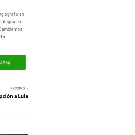
ngiógrafo en
integran la
e Cambiemos
rto
tsApp
PROXIMO
pción a Lula