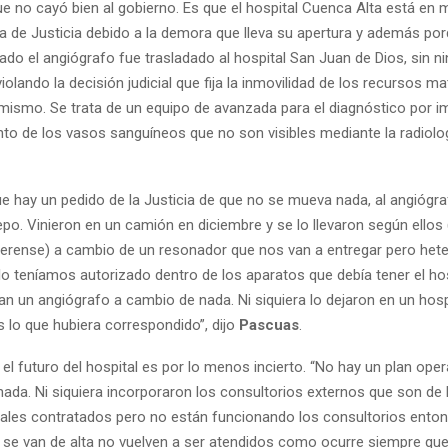
 no cayó bien al gobierno. Es que el hospital Cuenca Alta está en 
 de Justicia debido a la demora que lleva su apertura y además po
ado el angiógrafo fue trasladado al hospital San Juan de Dios, sin n
violando la decisión judicial que fija la inmovilidad de los recursos ma
 mismo. Se trata de un equipo de avanzada para el diagnóstico por i
o de los vasos sanguíneos que no son visibles mediante la radiolo
e hay un pedido de la Justicia de que no se mueva nada, al angiógra
epo. Vinieron en un camión en diciembre y se lo llevaron según ellos 
erense) a cambio de un resonador que nos van a entregar pero hete 
o teníamos autorizado dentro de los aparatos que debía tener el hos
an un angiógrafo a cambio de nada. Ni siquiera lo dejaron en un hospi
 lo que hubiera correspondido”, dijo
Pascuas
.
 el futuro del hospital es por lo menos incierto. “No hay un plan oper
nada. Ni siquiera incorporaron los consultorios externos que son de 
ales contratados pero no están funcionando los consultorios enton
 se van de alta no vuelven a ser atendidos como ocurre siempre que 