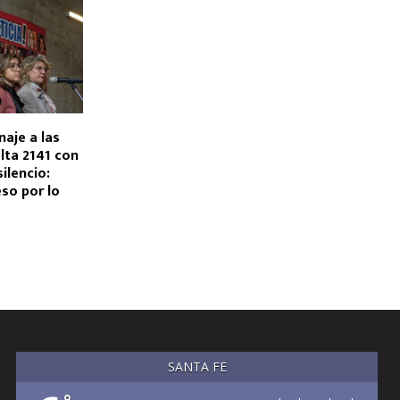
aje a las
lta 2141 con
ilencio:
so por lo
SANTA FE