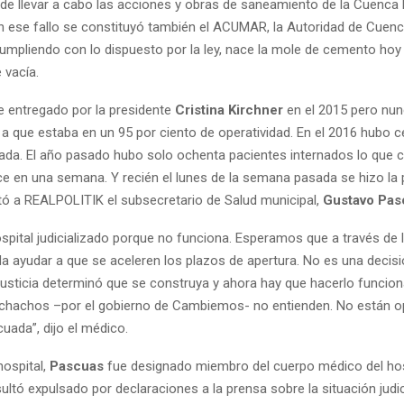
de llevar a cabo las acciones y obras de saneamiento de la Cuenca
n ese fallo se constituyó también el ACUMAR, la Autoridad de Cuen
cumpliendo con lo dispuesto por la ley, nace la mole de cemento hoy
 vacía.
ue entregado por la presidente
Cristina Kirchner
en el 2015 pero nun
 a que estaba en un 95 por ciento de operatividad. En el 2016 hubo c
Nada. El año pasado hubo solo ochenta pacientes internados lo que c
ace en una semana. Y recién el lunes de la semana pasada se hizo la
tó a REALPOLITIK el subsecretario de Salud municipal,
Gustavo Pas
spital judicializado porque no funciona. Esperamos que a través de 
 ayudar a que se aceleren los plazos de apertura. No es una decisi
Justicia determinó que se construya y ahora hay que hacerlo funcion
hachos –por el gobierno de Cambiemos- no entienden. No están o
uada”, dijo el médico.
hospital,
Pascuas
fue designado miembro del cuerpo médico del hos
ultó expulsado por declaraciones a la prensa sobre la situación judic