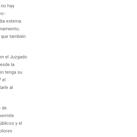
, no hay
eo-
ia externa.
onamiento;
, que también
 en el Juzgado
desde la
ión tenga su
 el
arle al
s de
 permite
úblicos y el
olores