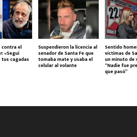
 contra el
Suspendieron la licencia al
Sentido homen
r: «Seguí
senador de Santa Fe que
víctimas de Sa
 tus cagadas
tomaba mate y usaba el
un minuto de s
celular al volante
“Nadie fue pre
que pasó”