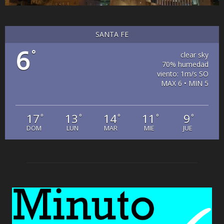
SANTA FE
6
°
clear sky
70% humedad
viento: 1m/s SO
MAX 6 • MIN 5
17
13
14
11
9
°
°
°
°
°
DOM
LUN
MAR
MIE
JUE