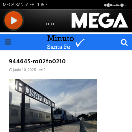
PRIMARY
MENU
944645-ro02fo0210
junio 10, 2025
0