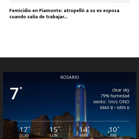
Femicidio en Piamonte: atropelló a su ex esposa
cuando salía de trabajar...
ROSARIO
7
°
clear sky
79% humedad
viento: 1m/s ONO
MAX 8 • MIN 6
17
15
14
10
°
°
°
°
DOM
LUN
MAR
MIE