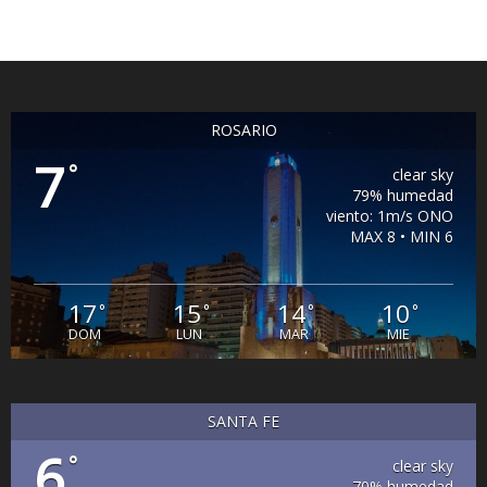
ROSARIO
7
°
clear sky
79% humedad
viento: 1m/s ONO
MAX 8 • MIN 6
17
15
14
10
°
°
°
°
DOM
LUN
MAR
MIE
SANTA FE
6
°
clear sky
70% humedad