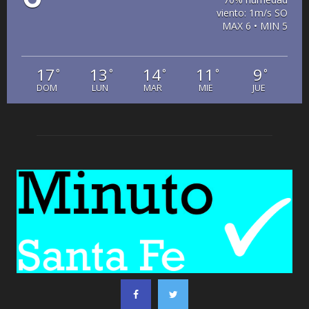
viento: 1m/s SO
MAX 6 • MIN 5
17
13
14
11
9
°
°
°
°
°
DOM
LUN
MAR
MIE
JUE