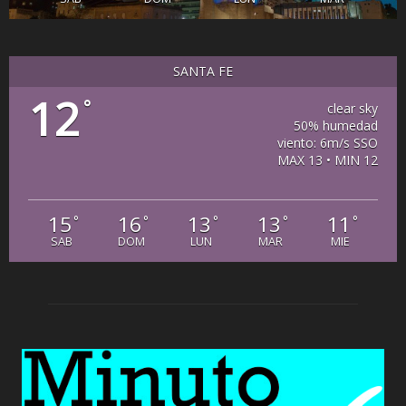
SANTA FE
12
°
clear sky
50% humedad
viento: 6m/s SSO
MAX 13 • MIN 12
15
16
13
13
11
°
°
°
°
°
SAB
DOM
LUN
MAR
MIE