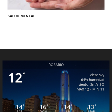
SALUD MENTAL
ROSARIO
12
°
clear sky
64% humedad
viento: 2m/s SO
MAX 12 • MIN 11
14
16
14
13
°
°
°
°
SAB
DOM
LUN
MAR