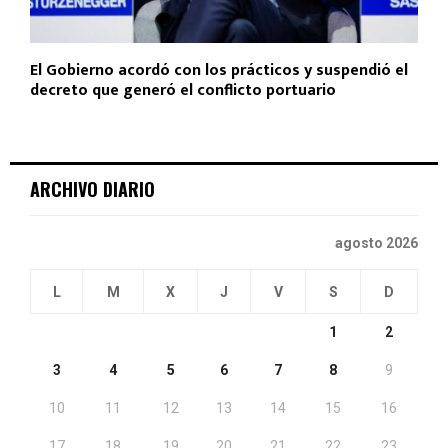
El Gobierno acordó con los prácticos y suspendió el
decreto que generó el conflicto portuario
ARCHIVO DIARIO
agosto 2026
L
M
X
J
V
S
D
1
2
3
4
5
6
7
8
9
10
11
12
13
14
15
16
17
18
19
20
21
22
23