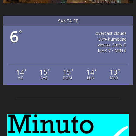
SANTA FE
6
°
overcast clouds
89% humedad
viento: 2m/s O
MAX 7 • MIN 6
14
15
15
14
13
°
°
°
°
°
VIE
SAB
DOM
LUN
MAR