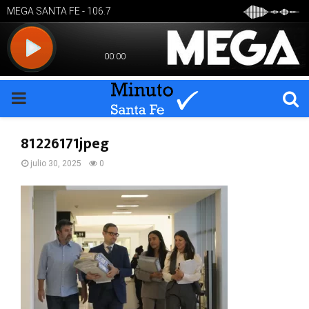
PRIMARY
MENU
81226171jpeg
julio 30, 2025
0