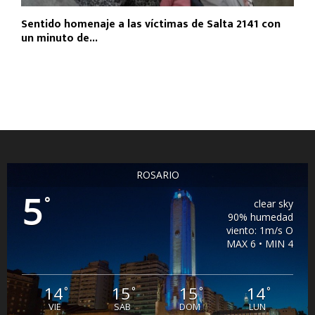
Sentido homenaje a las víctimas de Salta 2141 con
un minuto de...
ROSARIO
5
°
clear sky
90% humedad
viento: 1m/s O
MAX 6 • MIN 4
14
15
15
14
°
°
°
°
VIE
SAB
DOM
LUN