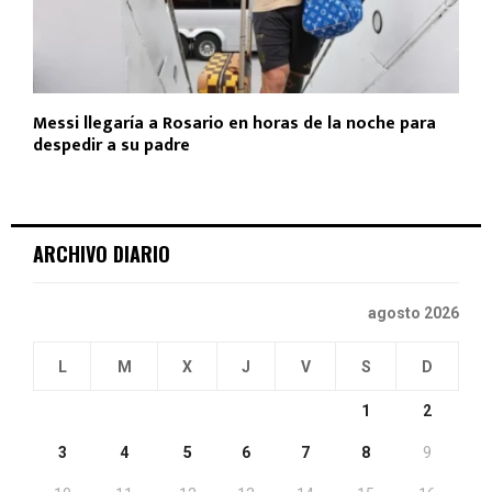
Messi llegaría a Rosario en horas de la noche para
despedir a su padre
ARCHIVO DIARIO
agosto 2026
L
M
X
J
V
S
D
1
2
3
4
5
6
7
8
9