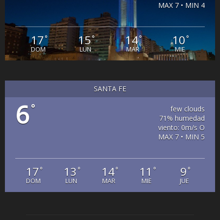
MAX 7 • MIN 4
17
15
14
10
°
°
°
°
DOM
LUN
MAR
MIE
SANTA FE
6
°
few clouds
71% humedad
viento: 0m/s O
MAX 7 • MIN 5
17
13
14
11
9
°
°
°
°
°
DOM
LUN
MAR
MIE
JUE