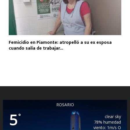
Femicidio en Piamonte: atropelló a su ex esposa
cuando salía de trabajar...
ROSARIO
5
°
clear sky
78% humedad
viento: 1m/s O