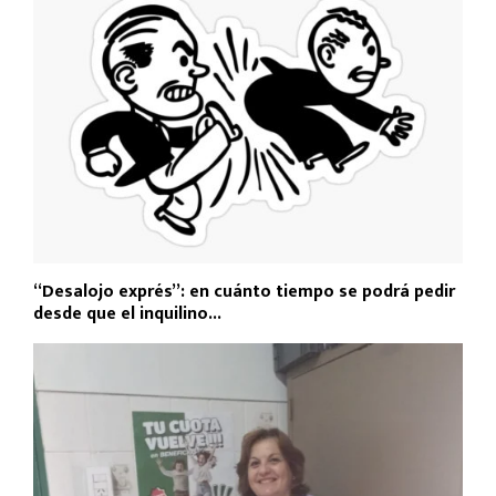
“Desalojo exprés”: en cuánto tiempo se podrá pedir
desde que el inquilino...