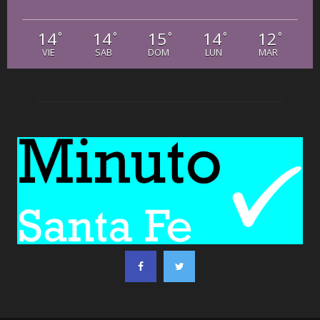
14
14
15
14
12
°
°
°
°
°
VIE
SAB
DOM
LUN
MAR