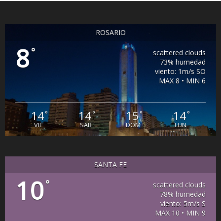
ROSARIO
8
°
scattered clouds
73% humedad
viento: 1m/s SO
MAX 8 • MIN 6
14
14
15
14
°
°
°
°
VIE
SAB
DOM
LUN
SANTA FE
10
°
scattered clouds
78% humedad
viento: 5m/s S
MAX 10 • MIN 9