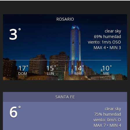
ROSARIO
3
°
clear sky
69% humedad
viento: 1m/s OSO
MAX 4 • MIN 3
17
15
14
10
°
°
°
°
DOM
LUN
MAR
MIE
SANTA FE
6
°
clear sky
75% humedad
viento: 0m/s O
MAX 7 • MIN 4