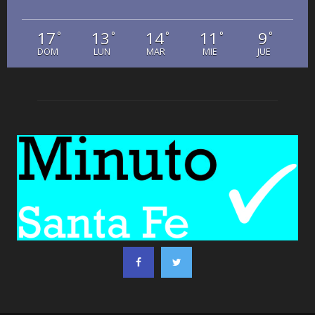
17
13
14
11
9
°
°
°
°
°
DOM
LUN
MAR
MIE
JUE