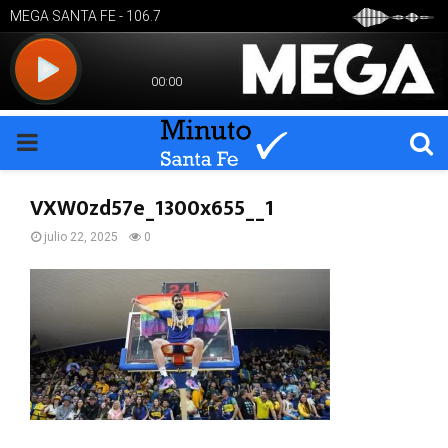
PRIMARY
MENU
VXW0zd57e_1300x655__1
julio 22, 2025
0