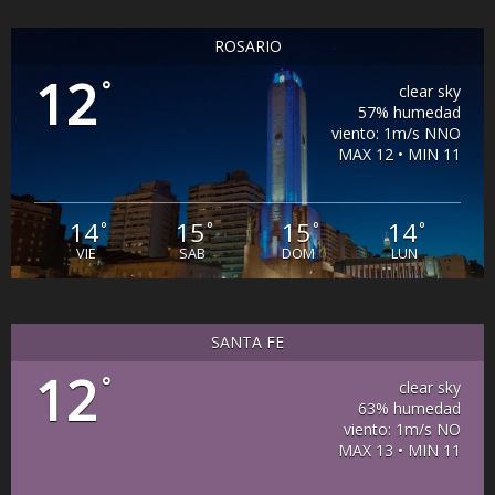
ROSARIO
12
°
clear sky
57% humedad
viento: 1m/s NNO
MAX 12 • MIN 11
14
15
15
14
°
°
°
°
VIE
SAB
DOM
LUN
SANTA FE
12
°
clear sky
63% humedad
viento: 1m/s NO
MAX 13 • MIN 11