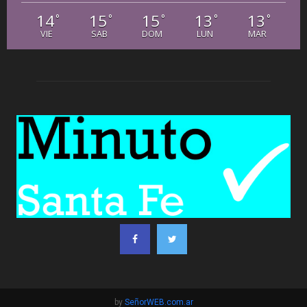
14
15
15
13
13
°
°
°
°
°
VIE
SAB
DOM
LUN
MAR
by
SeñorWEB.com.ar