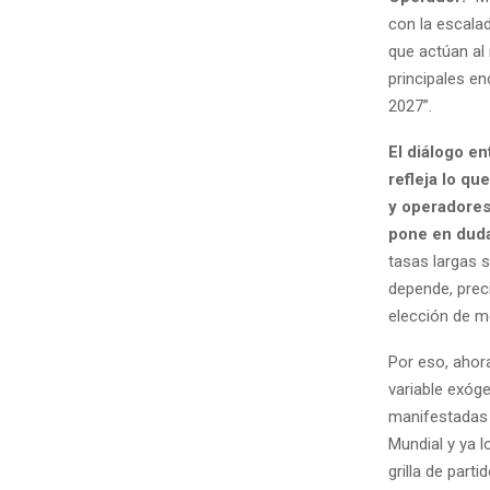
con la escala
que actúan al
principales e
2027”.
El diálogo e
refleja lo q
y operadores
pone en dud
tasas largas s
depende, prec
elección de m
Por eso, ahor
variable exóge
manifestadas 
Mundial y ya l
grilla de part