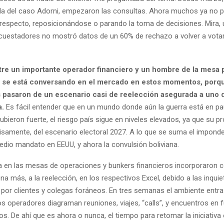
da del caso Adorni, empezaron las consultas. Ahora muchos ya no p
 respecto, reposicionándose o parando la toma de decisiones. Mira, 
ncuestadores no mostró datos de un 60% de rechazo a volver a votar 
ntre un importante operador financiero y un hombre de la mesa p
ue se está conversando en el mercado en estos momentos, porq
 pasaron de un escenario casi de reelección asegurada a uno q
a.
Es fácil entender que en un mundo donde aún la guerra está en pau
ubieron fuerte, el riesgo país sigue en niveles elevados, ya que su p
isamente, del escenario electoral 2027. A lo que se suma el imponde
edio mandato en EEUU, y ahora la convulsión boliviana.
a en las mesas de operaciones y bunkers financieros incorporaron
na más, a la reelección, en los respectivos Excel, debido a las inqui
por clientes y colegas foráneos. En tres semanas el ambiente entr
os operadores diagraman reuniones, viajes, “calls”, y encuentros en f
idos. De ahí que es ahora o nunca, el tiempo para retomar la iniciativa