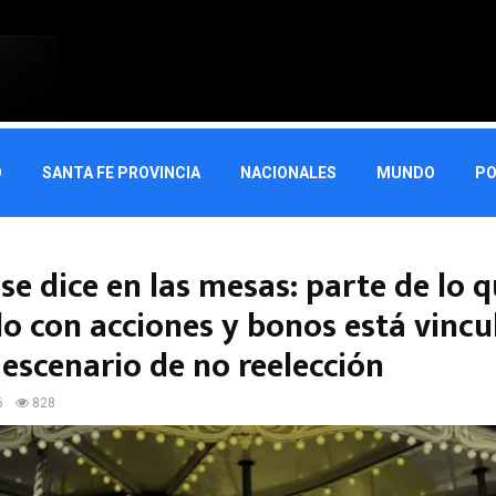
O
SANTA FE PROVINCIA
NACIONALES
MUNDO
PO
se dice en las mesas: parte de lo 
o con acciones y bonos está vincu
 escenario de no reelección
6
828