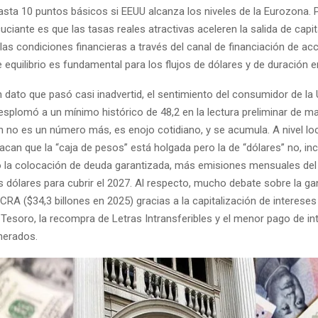
asta 10 puntos básicos si EEUU alcanza los niveles de la Eurozona. 
ciante es que las tasas reales atractivas aceleren la salida de capit
as condiciones financieras a través del canal de financiación de ac
se equilibrio es fundamental para los flujos de dólares y de duración en
 dato que pasó casi inadvertid, el sentimiento del consumidor de la 
esplomó a un mínimo histórico de 48,2 en la lectura preliminar de 
ón no es un número más, es enojo cotidiano, y se acumula. A nivel loc
acan que la “caja de pesos” está holgada pero la de “dólares” no, inc
la colocación de deuda garantizada, más emisiones mensuales del
 dólares para cubrir el 2027. Al respecto, mucho debate sobre la ga
CRA ($34,3 billones en 2025) gracias a la capitalización de intereses 
 Tesoro, la recompra de Letras Intransferibles y el menor pago de in
nerados.