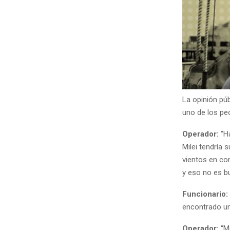
La opinión pú
uno de los pe
Operador:
“Ha
Milei tendría 
vientos en con
y eso no es b
Funcionario:
encontrado un
Operador:
“Me