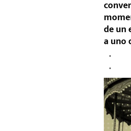
conver
moment
de un 
a uno 