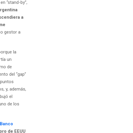
en “stand-by”,
rgentina
scendiera a
 me
so gestor a
porque la
tía un
como de
ento del “gap”
 puntos
s, y, además,
bujó el
uno de los
l Banco
soro de EEUU