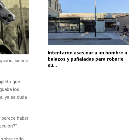
Intentaron asesinar a un hombre a
balazos y puñaladas para robarle
upción, siendo
su...
mpleto que
iguaba los
ra, ya se duda
o parece haber
ección?”
 sobre todo,