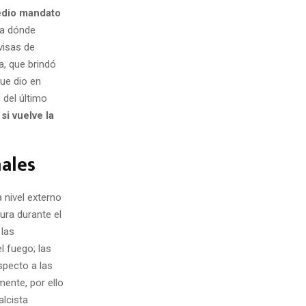
medio mandato
ta dónde
visas de
a, que brindó
ue dio en
 del último
si vuelve la
nales
 nivel externo
tura durante el
 las
l fuego; las
specto a las
mente, por ello
lcista