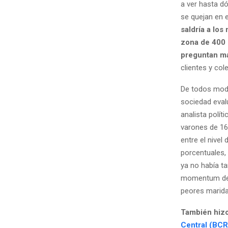
a ver hasta d
se quejan en 
saldría a lo
zona de 400 
preguntan má
clientes y col
De todos modo
sociedad eval
analista polít
varones de 16 
entre el nive
porcentuales,
ya no había ta
momentum de l
peores marida
También hizo
Central (BC