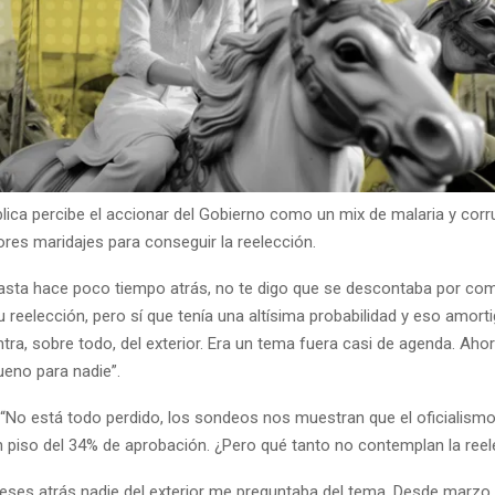
blica percibe el accionar del Gobierno como un mix de malaria y corr
ores maridajes para conseguir la reelección.
sta hace poco tiempo atrás, no te digo que se descontaba por co
su reelección, pero sí que tenía una altísima probabilidad y eso amort
tra, sobre todo, del exterior. Era un tema fuera casi de agenda. Aho
ueno para nadie”.
“No está todo perdido, los sondeos nos muestran que el oficialism
 piso del 34% de aprobación. ¿Pero qué tanto no contemplan la reel
ses atrás nadie del exterior me preguntaba del tema. Desde marzo,