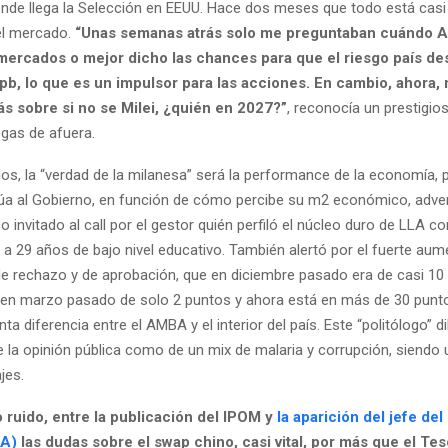
ónde llega la Selección en EEUU. Hace dos meses que todo está casi 
el mercado.
“Unas semanas atrás solo me preguntaban cuándo A
s mercados o mejor dicho las chances para que el riesgo país de
pb, lo que es un impulsor para las acciones. En cambio, ahora,
s sobre si no se Milei, ¿quién en 2027?”
, reconocía un prestigio
egas de afuera.
s, la “verdad de la milanesa” será la performance de la economía, 
úa al Gobierno, en función de cómo percibe su m2 económico, adver
ico invitado al call por el gestor quién perfiló el núcleo duro de LLA 
a 29 años de bajo nivel educativo. También alertó por el fuerte aum
l de rechazo y de aprobación, que en diciembre pasado era de casi 10
 en marzo pasado de solo 2 puntos y ahora está en más de 30 punto
nta diferencia entre el AMBA y el interior del país. Este “politólogo” di
a opinión pública como de un mix de malaria y corrupción, siendo 
jes.
 ruido, entre la publicación del IPOM y
la aparición del jefe de
RA)
las dudas sobre el swap chino, casi vital, por más que el Te