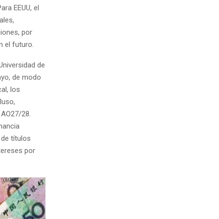
Para EEUU, el
ales,
ciones, por
 el futuro.
Universidad de
mayo, de modo
al, los
luso,
 AO27/28.
nancia
de títulos
tereses por