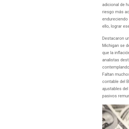
adicional de h
riesgo más acu
endureciendo l
ello, lograr e
Destacaron un
Michigan se d
que la inflaci
analistas dest
contemplando 
Faltan muchos
contable del B
ajustables del
pasivos remu