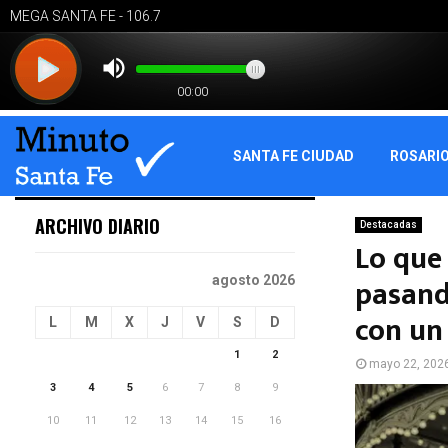
SANTA FE CIUDAD
ROSARI
ARCHIVO DIARIO
Destacadas
Lo que 
pasand
agosto 2026
con un
L
M
X
J
V
S
D
1
2
mayo 22, 202
3
4
5
6
7
8
9
10
11
12
13
14
15
16