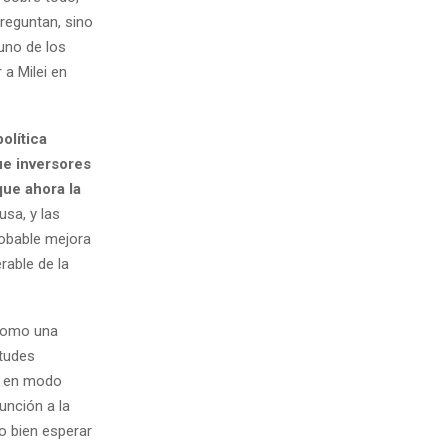
reguntan, sino
uno de los
a Milei en
olítica
ue inversores
ue ahora la
sa, y las
robable mejora
rable de la
 como una
etudes
a en modo
unción a la
 o bien esperar