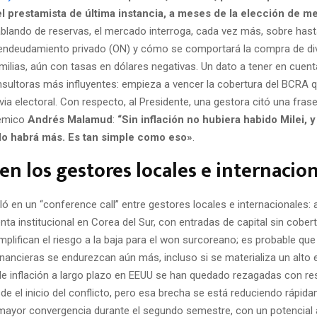
l prestamista de última instancia, a meses de la elección de 
ablando de reservas, el mercado interroga, cada vez más, sobre has
 endeudamiento privado (ON) y cómo se comportará la compra de di
ilias, aún con tasas en dólares negativas. Un dato a tener en cuent
nsultoras más influyentes: empieza a vencer la cobertura del BCRA q
via electoral. Con respecto, al Presidente, una gestora citó una frase
démico
Andrés Malamud
:
“Sin inflación no hubiera habido Milei, y 
o lo habrá más. Es tan simple como eso»
.
en los gestores locales e internacio
ó en un “conference call” entre gestores locales e internacionales: a
enta institucional en Corea del Sur, con entradas de capital sin cober
plifican el riesgo a la baja para el won surcoreano; es probable que
nancieras se endurezcan aún más, incluso si se materializa un alto e
de inflación a largo plazo en EEUU se han quedado rezagadas con re
e el inicio del conflicto, pero esa brecha se está reduciendo rápida
mayor convergencia durante el segundo semestre, con un potencial a