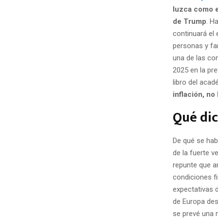
luzca como e
de Trump
. H
continuará el
personas y fam
una de las co
2025 en la pre
libro del aca
inflación, n
Qué dic
De qué se habl
de la fuerte v
repunte que am
condiciones fi
expectativas 
de Europa desd
se prevé una 