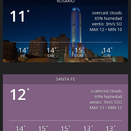
ROSARIO
11
°
overcast clouds
65% humedad
viento: 3m/s SO
MAX 12 • MIN 10
14
14
15
14
°
°
°
°
VIE
SAB
DOM
LUN
SANTA FE
12
°
scattered clouds
69% humedad
viento: 7m/s SSO
MAX 13 • MIN 12
14
15
15
13
13
°
°
°
°
°