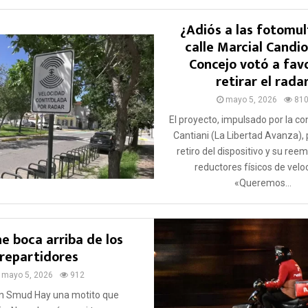
¿Adiós a las fotomul
calle Marcial Candiot
Concejo votó a fav
retirar el rada
mayo 5, 2026
81
El proyecto, impulsado por la c
Cantiani (La Libertad Avanza),
retiro del dispositivo y su ree
reductores físicos de velo
«Queremos...
e boca arriba de los
repartidores
mayo 5, 2026
912
ín Smud Hay una motito que