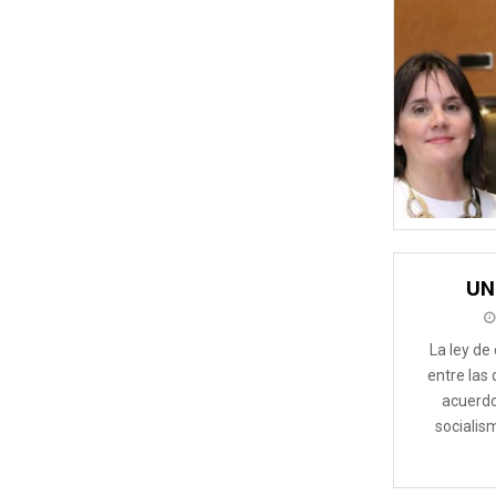
UN
La ley d
entre las 
acuerdo
socialis