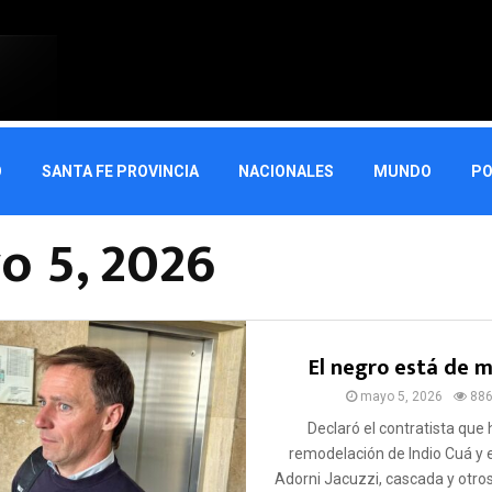
O
SANTA FE PROVINCIA
NACIONALES
MUNDO
PO
o 5, 2026
El negro está de 
mayo 5, 2026
88
Declaró el contratista que 
remodelación de Indio Cuá y 
Adorni Jacuzzi, cascada y otros 