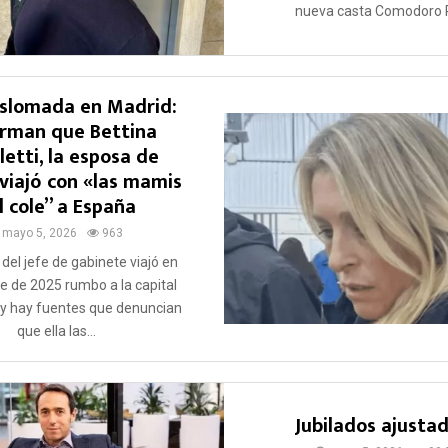
nueva casta Comodoro P
slomada en Madrid:
irman que Bettina
etti, la esposa de
 viajó con «las mamis
l cole” a España
mayo 5, 2026
963
del jefe de gabinete viajó en
e de 2025 rumbo a la capital
y hay fuentes que denuncian
que ella las...
Jubilados ajusta