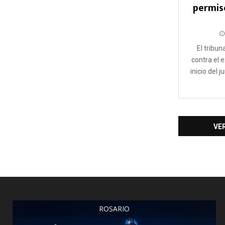
permiso
El tribun
contra el e
inicio del j
VE
ROSARIO