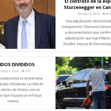
El contrato de la es
Sturzenegger en Canc
mayo 5, 2026
96
Una adjudicación direccionad
transparente Telenueve Denunc
a documentación que confirm
adjudicación que logró María
Rouillet, esposa de Sturzenegge
IDOS DIVIDIDOS
mayo 5, 2026
979
e cuidacoches se empantana
dudas oficialistas La falta de
 dentro de Unidos, con un
mo que impulsa un enfoque
menos...