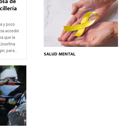
posa de
illería
2
a y poco
ia accedió
a que la
 Josefina
r, para...
SALUD MENTAL