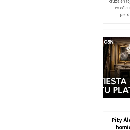
cruza en ro
es cálcu
pierde
Pity Ál
homic