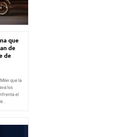
ina que
lan de
e de
7
Milei que la
ava los
nfrenta el
e...