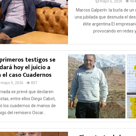
mayo 5, 2026
90
Marcos Galperín: la burla de un 
una jubilada que desnuda el des
élite argentina El empresari
provocando en redes y.
 primeros testigos se
ará hoy el juicio a
 el caso Cuadernos
mayo 5, 2026
857
ornada se prevé que declaren
istas, entre ellos Diego Cabot,
bió los cuadernos de manos de
go del remisero Oscar...