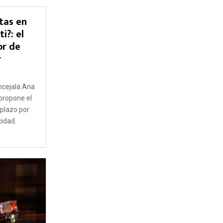
tas en
i?: el
or de
r
0
oncejala Ana
 propone el
mplazo por
cidad.