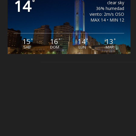
14
°
clear sky
36% humedad
viento: 2m/s OSO
MAX 14 • MIN 12
15
16
14
13
°
°
°
°
SAB
DOM
LUN
MAR