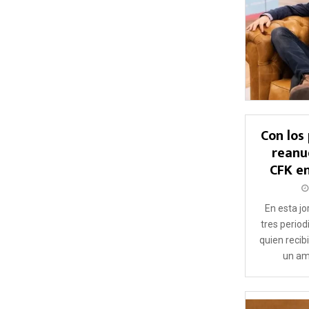
Con los
reanud
CFK en
En esta j
tres period
quien reci
un ami