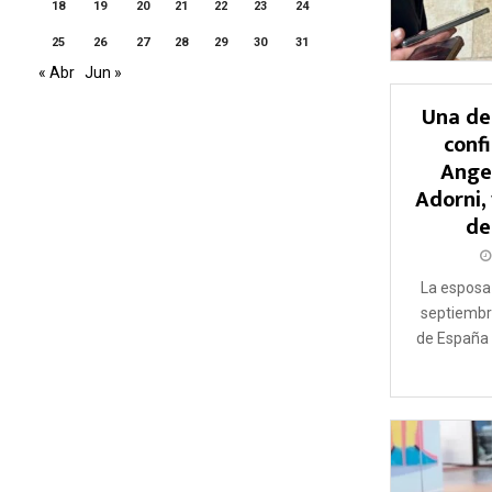
18
19
20
21
22
23
24
25
26
27
28
29
30
31
« Abr
Jun »
Una de
conf
Angel
Adorni,
de
La esposa 
septiembr
de España 