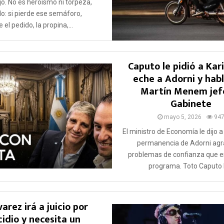
jo. No es heroísmo ni torpeza,
lo: si pierde ese semáforo,
 el pedido, la propina,...
Caputo le pidió a Kar
eche a Adorni y hab
Martín Menem jef
Gabinete
mayo 5, 2026
94
El ministro de Economía le dijo a 
permanencia de Adorni agr
problemas de confianza que e
programa. Toto Caputo l
varez irá a juicio por
idio y necesita un