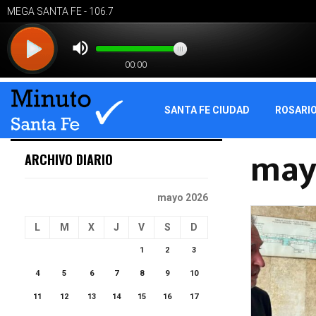
SANTA FE CIUDAD
ROSARI
may
ARCHIVO DIARIO
mayo 2026
L
M
X
J
V
S
D
1
2
3
4
5
6
7
8
9
10
11
12
13
14
15
16
17