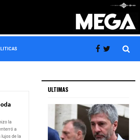
LITICAS
ULTIMAS
moda
6
hizo la
enterró a
lujos de la