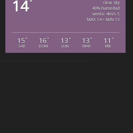
14
°
clear sky
40% humedad
viento: 4m/s S
MAX 14 • MIN 13
15
16
13
13
11
°
°
°
°
°
SAB
DOM
LUN
MAR
MIE