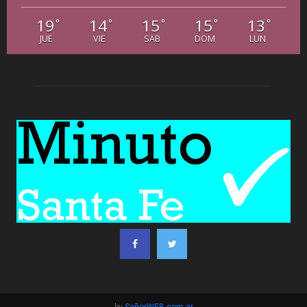
19
14
15
15
13
°
°
°
°
°
JUE
VIE
SAB
DOM
LUN
by
SeñorWEB.com.ar