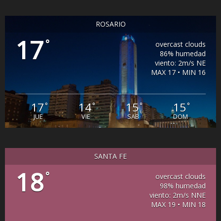
ROSARIO
17
°
overcast clouds
86% humedad
viento: 2m/s NE
MAX 17 • MIN 16
17
14
15
15
°
°
°
°
JUE
VIE
SAB
DOM
SANTA FE
18
°
overcast clouds
98% humedad
viento: 2m/s NNE
MAX 19 • MIN 18