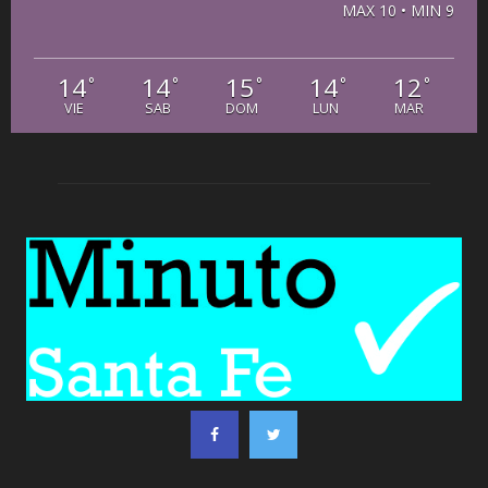
MAX 10 • MIN 9
14
14
15
14
12
°
°
°
°
°
VIE
SAB
DOM
LUN
MAR