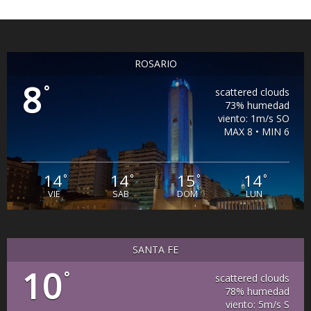
ROSARIO
8
°
scattered clouds
73% humedad
viento: 1m/s SO
MAX 8 • MIN 6
14
14
15
14
°
°
°
°
VIE
SAB
DOM
LUN
SANTA FE
10
°
scattered clouds
78% humedad
viento: 5m/s S