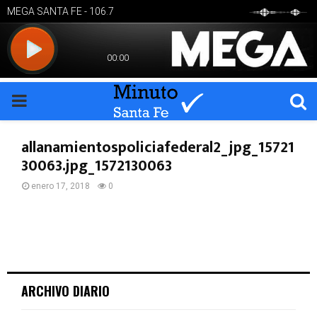
PRIMARY
MENU
allanamientospoliciafederal2_jpg_15721
30063.jpg_1572130063
enero 17, 2018
0
ARCHIVO DIARIO