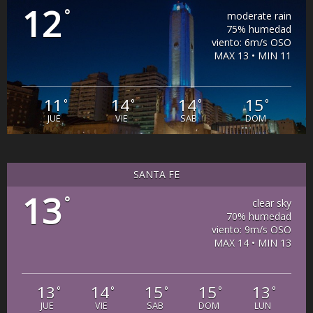
12
°
moderate rain
75% humedad
viento: 6m/s OSO
MAX 13 • MIN 11
11
14
14
15
°
°
°
°
JUE
VIE
SAB
DOM
SANTA FE
13
°
clear sky
70% humedad
viento: 9m/s OSO
MAX 14 • MIN 13
13
14
15
15
13
°
°
°
°
°
JUE
VIE
SAB
DOM
LUN