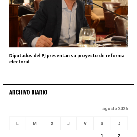
Diputados del PJ presentan su proyecto de reforma
electoral
ARCHIVO DIARIO
agosto 2026
L
M
X
J
V
S
D
1
2