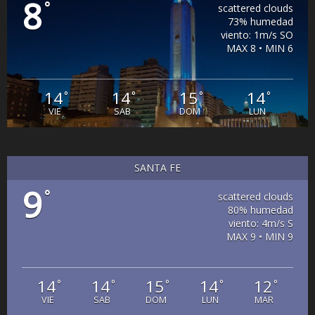
8
°
scattered clouds
73% humedad
viento: 1m/s SO
MAX 8 • MIN 6
14
14
15
14
°
°
°
°
VIE
SAB
DOM
LUN
SANTA FE
9
°
scattered clouds
80% humedad
viento: 4m/s S
MAX 9 • MIN 9
14
14
15
14
12
°
°
°
°
°
VIE
SAB
DOM
LUN
MAR