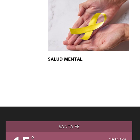
SALUD MENTAL
SANTA FE
°
clear sky