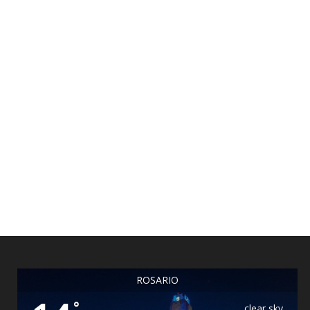
ROSARIO
°
clear sky