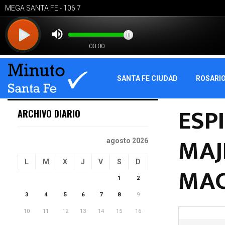
SANTA FE CIUDAD
ROSARI
ESP
ARCHIVO DIARIO
MAJ
agosto 2026
L
M
X
J
V
S
D
MAC
1
2
3
4
5
6
7
8
9
10
11
12
13
14
15
16