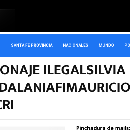
O
SANTA FE PROVINCIA
NACIONALES
MUNDO
PO
IONAJE ILEGALSILVIA
DALANIAFIMAURICI
RI
Pinchadura de mails: