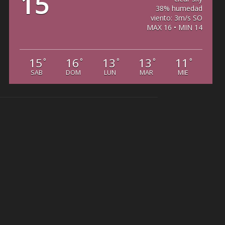
15
38% humedad
viento: 3m/s SO
MAX 16 • MIN 14
15
16
13
13
11
°
°
°
°
°
SAB
DOM
LUN
MAR
MIE