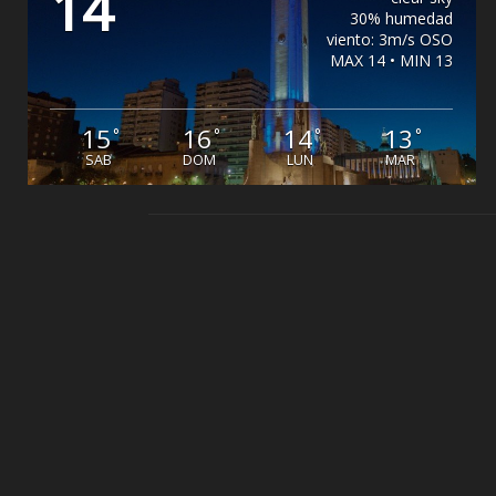
14
30% humedad
viento: 3m/s OSO
MAX 14 • MIN 13
15
16
14
13
°
°
°
°
SAB
DOM
LUN
MAR