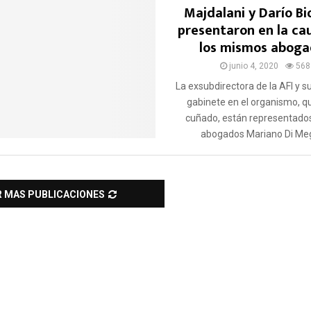
Majdalani y Darío Bio
presentaron en la ca
los mismos aboga
junio 4, 2020
568
La exsubdirectora de la AFI y s
gabinete en el organismo, q
cuñado, están representados
abogados Mariano Di Megl
R MAS PUBLICACIONES