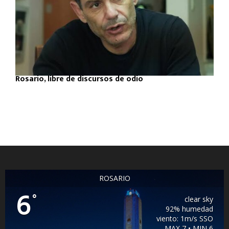
Rosario, libre de discursos de odio
ROSARIO
6
°
clear sky
92% humedad
viento: 1m/s SSO
MAX 7 • MIN 6