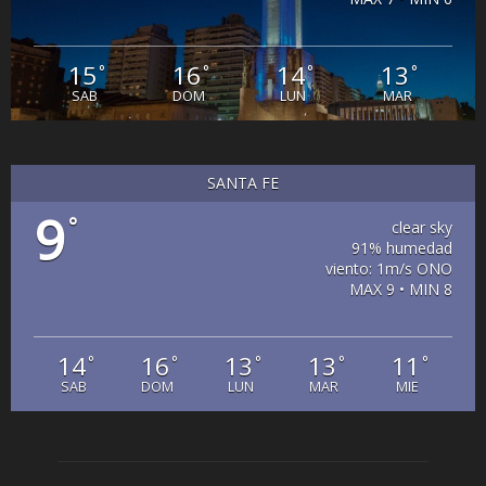
15
16
14
13
°
°
°
°
SAB
DOM
LUN
MAR
SANTA FE
9
°
clear sky
91% humedad
viento: 1m/s ONO
MAX 9 • MIN 8
14
16
13
13
11
°
°
°
°
°
SAB
DOM
LUN
MAR
MIE