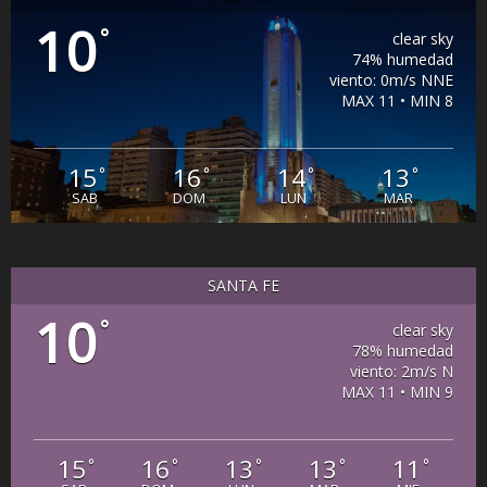
10
°
clear sky
74% humedad
viento: 0m/s NNE
MAX 11 • MIN 8
15
16
14
13
°
°
°
°
SAB
DOM
LUN
MAR
SANTA FE
10
°
clear sky
78% humedad
viento: 2m/s N
MAX 11 • MIN 9
15
16
13
13
11
°
°
°
°
°