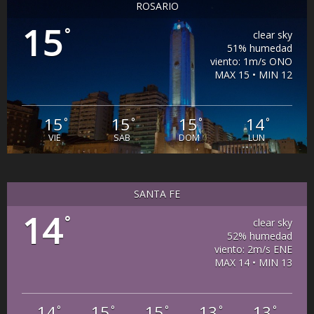
ROSARIO
15
°
clear sky
51% humedad
viento: 1m/s ONO
MAX 15 • MIN 12
15
15
15
14
°
°
°
°
VIE
SAB
DOM
LUN
SANTA FE
14
°
clear sky
52% humedad
viento: 2m/s ENE
MAX 14 • MIN 13
14
15
15
13
13
°
°
°
°
°