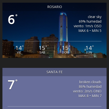
ROSARIO
6
°
clear sky
69% humedad
viento: 1m/s OSO
MAX 6 • MIN 5
14
15
15
14
°
°
°
°
VIE
SAB
DOM
LUN
SANTA FE
7
°
broken clouds
86% humedad
viento: 2m/s ONO
MAX 8 • MIN 7