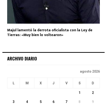
Majul lamentó la derrota oficialista con la Ley de
Tierras: «Muy bien lo voltearon»
ARCHIVO DIARIO
agosto 2026
L
M
X
J
V
S
D
1
2
3
4
5
6
7
8
9