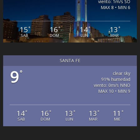
viento: 1m/s SO
MAX 8 • MIN 6
15
16
14
13
°
°
°
°
SAB
DOM
LUN
MAR
SANTA FE
9
°
clear sky
91% humedad
viento: 0m/s NNO
MAX 10 • MIN 9
14
16
13
13
11
°
°
°
°
°
SAB
DOM
LUN
MAR
MIE