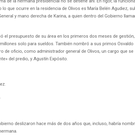
ma de la hermana presidencial no se detiene ahí. En rigor, la funcion
 lo que ocurre en la residencia de Olivos es María Belén Agudiez, su
 General y mano derecha de Karina, a quien dentro del Gobierno llam
có el presupuesto de su área en los primeros dos meses de gestión
millones solo para sueldos. También nombró a sus primos Osvaldo 
ero de oficio, como administrador general de Olivos, un cargo que 
nte» del predio, y Agustín Expósito.
.
obierno deslizaron hace más de dos años que, incluso, habría nomb
hermana.