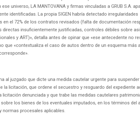
n ese universo, LA MANTOVANA y firmas vinculadas a GRUB S.A. ap
nte identificadas. La propia SIGEN habría detectado irregularidades
as en el 72% de los contratos revisados (falta de documentación resp
 directas insuficientemente justificadas, controles débiles sobre asi
ionales y ART)», detalla antes de opinar que «ese antecedente no re
no que «contextualiza el caso de autos dentro de un esquema más 
 corresponde».
a al juzgado que dicte una medida cautelar urgente para suspender
e la licitación, que ordene el secuestro y resguardo del expediente a
a licitación denunciada y que trabe las medidas cautelares patrimoni
sobre los bienes de los eventuales imputados, en los términos del ar
y normas procesales aplicables.