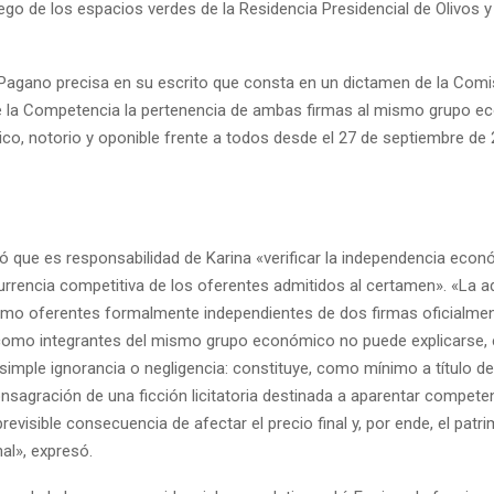
iego de los espacios verdes de la Residencia Presidencial de Olivos 
Pagano precisa en su escrito que consta en un dictamen de la Comi
 la Competencia la pertenencia de ambas firmas al mismo grupo e
ico, notorio y oponible frente a todos desde el 27 de septiembre de 
ó que es responsabilidad de Karina «verificar la independencia econó
urrencia competitiva de los oferentes admitidos al certamen». «La 
mo oferentes formalmente independientes de dos firmas oficialme
omo integrantes del mismo grupo económico no puede explicarse, 
simple ignorancia o negligencia: constituye, como mínimo a título d
onsagración de una ficción licitatoria destinada a aparentar compet
 previsible consecuencia de afectar el precio final y, por ende, el patr
al», expresó.