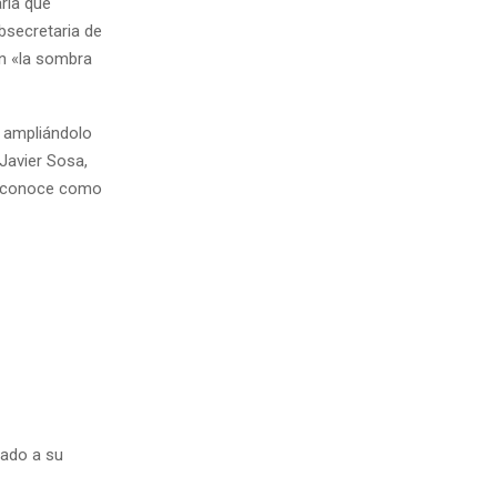
aria que
bsecretaria de
an «la sombra
, ampliándolo
Javier Sosa,
se conoce como
rado a su