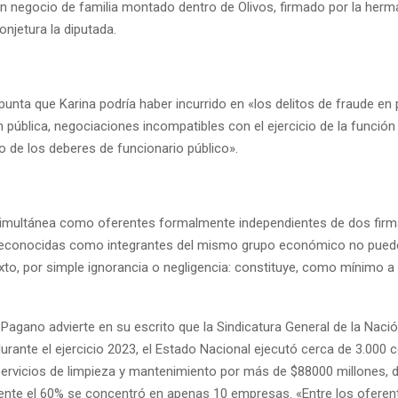
 un negocio de familia montado dentro de Olivos, firmado por la herm
onjetura la diputada.
unta que Karina podría haber incurrido en «los delitos de fraude en p
 pública, negociaciones incompatibles con el ejercicio de la función
o de los deberes de funcionario público».
imultánea como oferentes formalmente independientes de dos fir
reconocidas como integrantes del mismo grupo económico no puede
to, por simple ignorancia o negligencia: constituye, como mínimo a 
 Pagano advierte en su escrito que la Sindicatura General de la Naci
urante el ejercicio 2023, el Estado Nacional ejecutó cerca de 3.000 
servicios de limpieza y mantenimiento por más de $88000 millones, d
te el 60% se concentró en apenas 10 empresas. «Entre los oferen