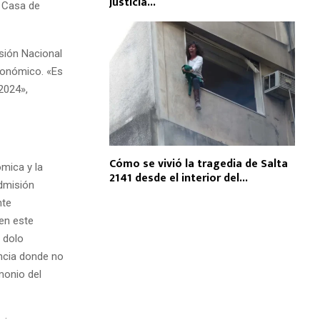
Justicia...
y Casa de
sión Nacional
conómico. «Es
2024»,
Cómo se vivió la tragedia de Salta
mica y la
2141 desde el interior del...
admisión
nte
en este
e dolo
encia donde no
imonio del