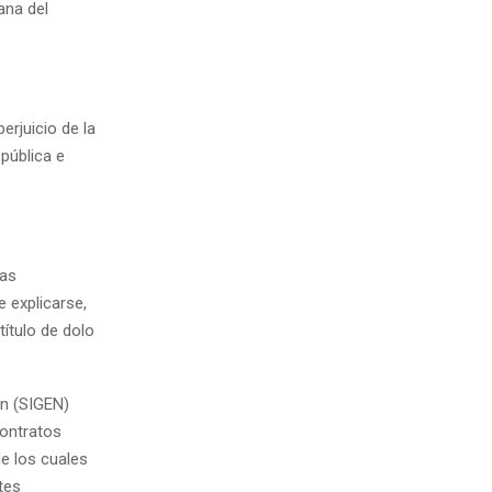
ana del
erjuicio de la
 pública e
mas
 explicarse,
título de dolo
ón (SIGEN)
contratos
e los cuales
tes