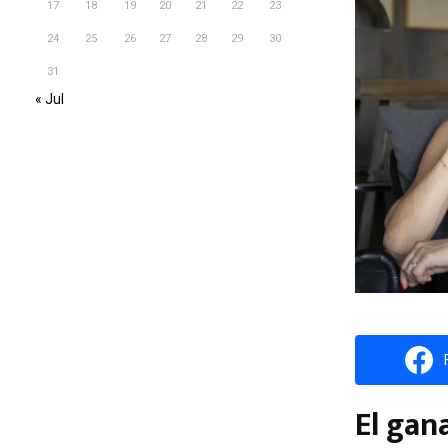
17
18
19
20
21
22
23
24
25
26
27
28
29
30
31
« Jul
El gan