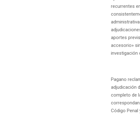
recurrentes e
consistenteme
administrativ
adjudicaciones
aportes previs
accesorio» si
investigación
Pagano reclam
adjudicación d
completo de l
correspondan 
Código Penal 