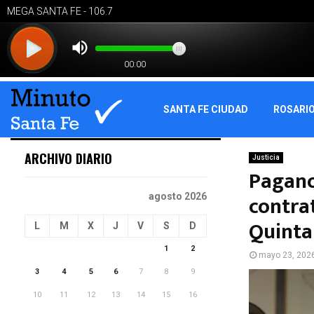
SANTA FE CIUDAD
ROSARI
ARCHIVO DIARIO
Justicia
Pagano
contrat
agosto 2026
Quinta
L
M
X
J
V
S
D
1
2
mayo 23, 202
3
4
5
6
7
8
9
10
11
12
13
14
15
16