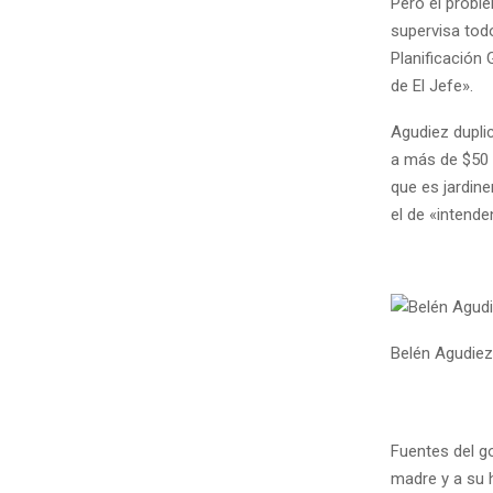
Pero el proble
supervisa todo
Planificación
de El Jefe».
Agudiez dupli
a más de $50 
que es jardin
el de «intende
Belén Agudiez
Fuentes del g
madre y a su 