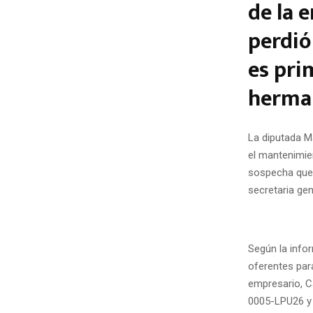
de la 
perdió
es pri
herman
La diputada M
el mantenimien
sospecha que 
secretaria gen
Según la info
oferentes par
empresario, Ca
0005-LPU26 y 