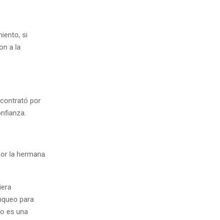
iento, si
on a la
 contrató por
nfianza.
por la hermana
iera
anqueo para
No es una