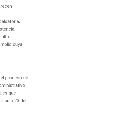
arecen
aldatoria,
stencia,
sulta
amplio cuya
 el proceso de
dministrativo
ales que
tículo 23 del