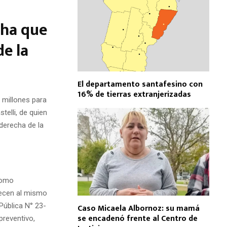
cha que
e la
El departamento santafesino con
16% de tierras extranjerizadas
 millones para
telli, de quien
derecha de la
como
necen al mismo
 Pública N° 23-
Caso Micaela Albornoz: su mamá
se encadenó frente al Centro de
preventivo,