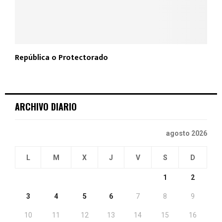
República o Protectorado
ARCHIVO DIARIO
agosto 2026
L
M
X
J
V
S
D
1
2
3
4
5
6
7
8
9
10
11
12
13
14
15
16