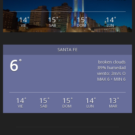
14
15
15
14
°
°
°
°
VIE
SAB
DOM
LUN
SANTA FE
6
°
broken clouds
89% humedad
viento: 2m/s O
MAX 6 • MIN 6
14
15
15
14
13
°
°
°
°
°
VIE
SAB
DOM
LUN
MAR