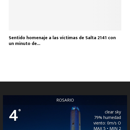
Sentido homenaje a las víctimas de Salta 2141 con
un minuto de...
ROSARIO
4
°
clear sky
79% humedad
viento: 0m/s O
MAX 5 • MIN 2