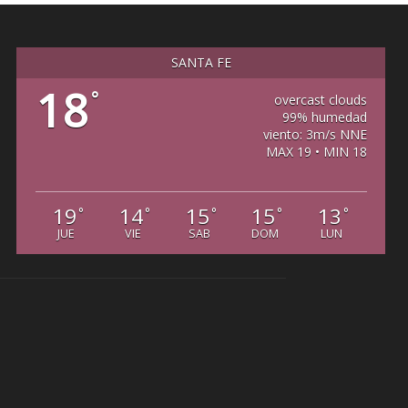
SANTA FE
18
°
overcast clouds
99% humedad
viento: 3m/s NNE
MAX 19 • MIN 18
19
14
15
15
13
°
°
°
°
°
JUE
VIE
SAB
DOM
LUN