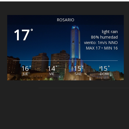
ROSARIO
17
°
light rain
86% humedad
viento: 1m/s NNO
MAX 17 • MIN 16
16
14
15
15
°
°
°
°
JUE
VIE
SAB
DOM