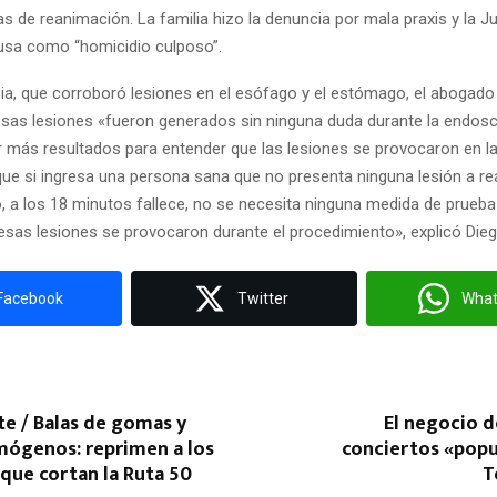
s de reanimación. La familia hizo la denuncia por mala praxis y la Ju
ausa como “homicidio culposo”.
ia, que corroboró lesiones en el esófago y el estómago, el abogado 
sas lesiones «fueron generados sin ninguna duda durante la endosc
r más resultados para entender que las lesiones se provocaron en l
e si ingresa una persona sana que no presenta ninguna lesión a rea
, a los 18 minutos fallece, no se necesita ninguna medida de prueba
esas lesiones se provocaron durante el procedimiento», explicó Dieg
Facebook
Twitter
Wha
te / Balas de gomas y
El negocio d
mógenos: reprimen a los
conciertos «popu
que cortan la Ruta 50
T