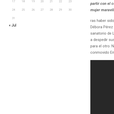
17
18
19
20
21
22
23
partir con el
mujer maravill
24
25
26
27
28
29
30
31
ras haber sido
« Jul
Débora Pérez 
sanatorio de L
a despedir s
para el otro.
conmovido Enr