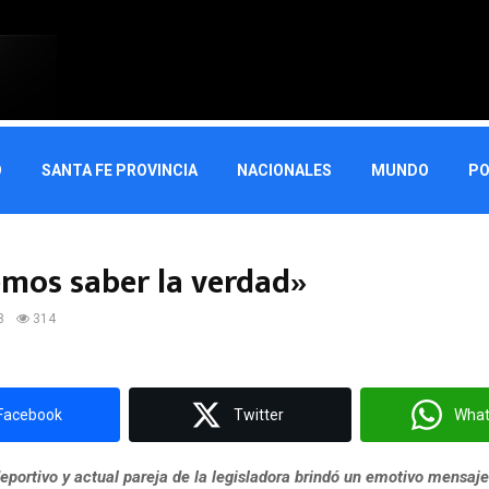
O
SANTA FE PROVINCIA
NACIONALES
MUNDO
PO
mos saber la verdad»
8
314
Facebook
Twitter
Wha
deportivo y actual pareja de la legisladora brindó un emotivo mensaj