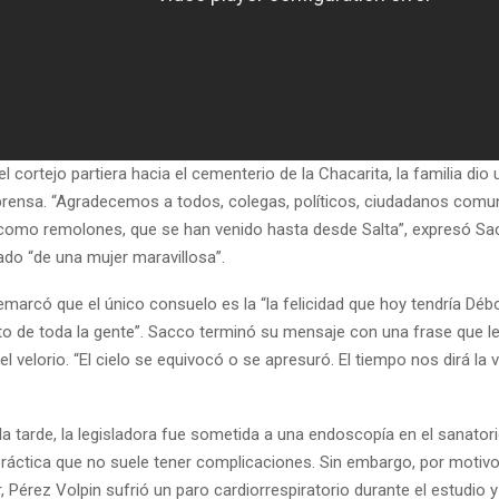
l cortejo partiera hacia el cementerio de la Chacarita, la familia dio
prensa. “Agradecemos a todos, colegas, políticos, ciudadanos comu
 como remolones, que se han venido hasta desde Salta”, expresó Sa
do “de una mujer maravillosa”.
remarcó que el único consuelo es la “la felicidad que hoy tendría Déb
o de toda la gente”. Sacco terminó su mensaje con una frase que le
 el velorio. “El cielo se equivocó o se apresuró. El tiempo nos dirá la 
la tarde, la legisladora fue sometida a una endoscopía en el sanator
 práctica que no suele tener complicaciones. Sin embargo, por motiv
r, Pérez Volpin sufrió un paro cardiorrespiratorio durante el estudio 