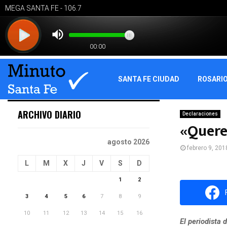
SANTA FE CIUDAD
ROSARI
ARCHIVO DIARIO
Declaraciones
«Quere
agosto 2026
febrero 9, 201
L
M
X
J
V
S
D
1
2
3
4
5
6
7
8
9
10
11
12
13
14
15
16
El periodista 