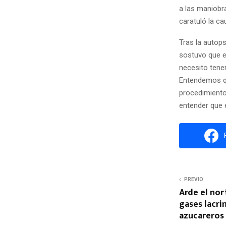
a las maniobra
caratuló la c
Tras la autops
sostuvo que e
necesito tene
Entendemos qu
procedimiento
entender que 
PREVIO
Arde el nor
gases lacri
azucareros 