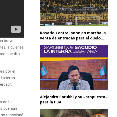
Rosario Central pone en marcha la
venta de entradas para el duelo...
 un breve
nes, a quienes
cco que dijo
ora por el
 hicieron
verdad”,
Alejandro Sarubbi y su «propuesta»
para la PBA
io de La
os que aún
y no reaccionó