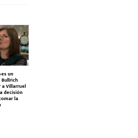
«es un
Bullrich
 a Villarruel
a decisión
tomar la
a