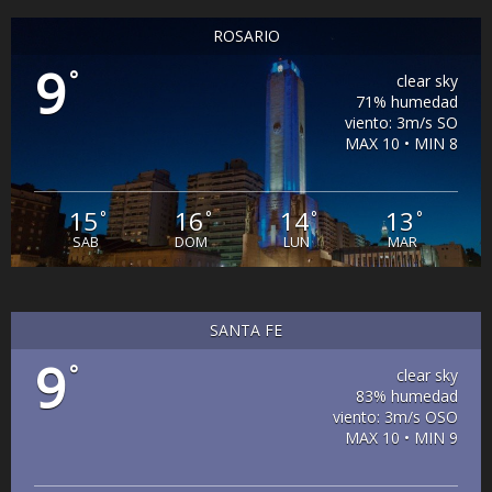
ROSARIO
9
°
clear sky
71% humedad
viento: 3m/s SO
MAX 10 • MIN 8
15
16
14
13
°
°
°
°
SAB
DOM
LUN
MAR
SANTA FE
9
°
clear sky
83% humedad
viento: 3m/s OSO
MAX 10 • MIN 9