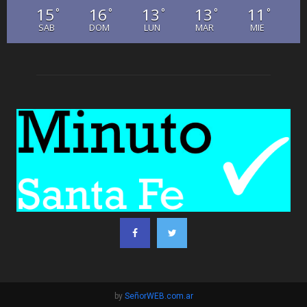
15
16
13
13
11
°
°
°
°
°
SAB
DOM
LUN
MAR
MIE
by
SeñorWEB.com.ar