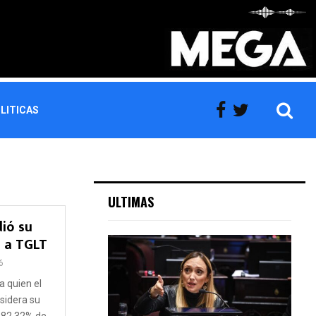
LITICAS
ULTIMAS
ió su
 a TGLT
6
a quien el
sidera su