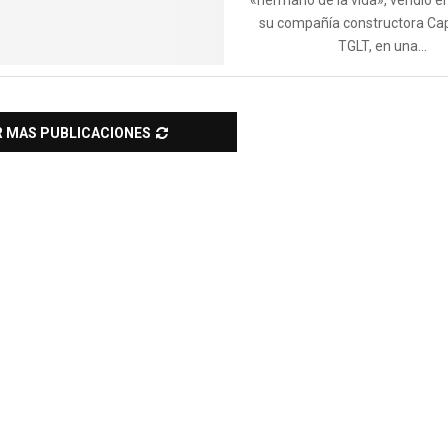
«hermano de la vida», vendió e
su compañía constructora Ca
TGLT, en una...
R MAS PUBLICACIONES