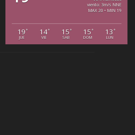
viento: 3m/s NNE
MAX 20 • MIN 19
19
14
15
15
13
°
°
°
°
°
JUE
VIE
SAB
DOM
LUN