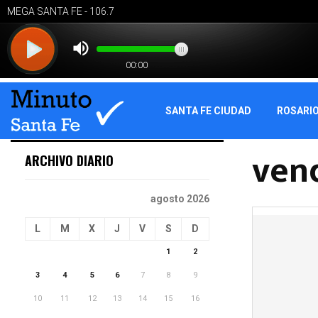
SANTA FE CIUDAD
ROSARI
ven
ARCHIVO DIARIO
agosto 2026
L
M
X
J
V
S
D
1
2
3
4
5
6
7
8
9
10
11
12
13
14
15
16