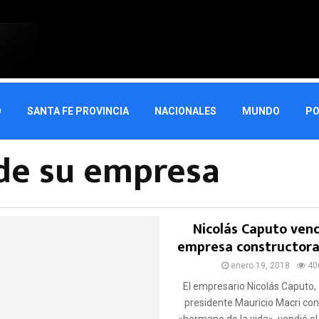
O
SANTA FE PROVINCIA
NACIONALES
MUNDO
PO
de su empresa
Nicolás Caputo vend
empresa constructora
enero 19, 2018
40
El empresario Nicolás Caputo, 
presidente Mauricio Macri con