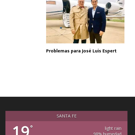
Problemas para José Luis Espert
SANTA FE
19
°
light rain
98% humedad