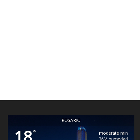
ROSARIO
18
°
moderate rain
76% humedad