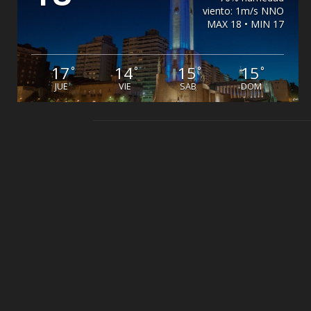
viento: 1m/s NNO
MAX 18 • MIN 17
17
14
15
15
°
°
°
°
JUE
VIE
SAB
DOM