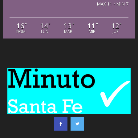
MAX 11 • MIN 7
16
14
13
11
12
°
°
°
°
°
DOM
LUN
MAR
MIE
JUE