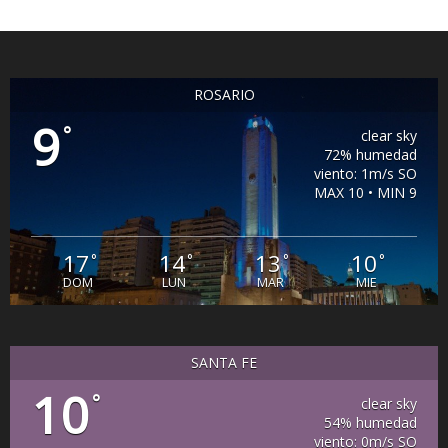
ROSARIO
9
°
clear sky
72% humedad
viento: 1m/s SO
MAX 10 • MIN 9
17
14
13
10
°
°
°
°
DOM
LUN
MAR
MIE
SANTA FE
10
°
clear sky
54% humedad
viento: 0m/s SO