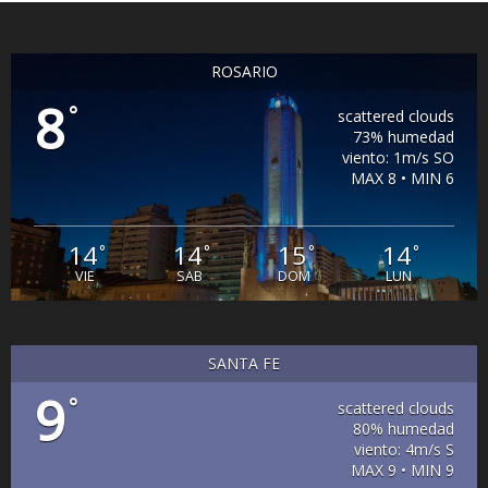
ROSARIO
8
°
scattered clouds
73% humedad
viento: 1m/s SO
MAX 8 • MIN 6
14
14
15
14
°
°
°
°
VIE
SAB
DOM
LUN
SANTA FE
9
°
scattered clouds
80% humedad
viento: 4m/s S
MAX 9 • MIN 9