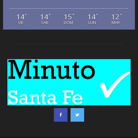
14
14
15
14
12
°
°
°
°
°
VIE
SAB
DOM
LUN
MAR