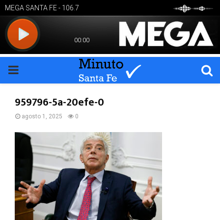
PRIMARY
MENU
959796-5a-20efe-0
agosto 1, 2025
0