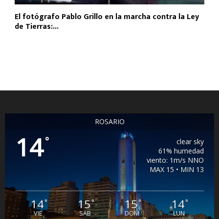
El fotógrafo Pablo Grillo en la marcha contra la Ley
de Tierras:...
ROSARIO
14
°
clear sky
61% humedad
viento: 1m/s NNO
MAX 15 • MIN 13
14
15
15
14
°
°
°
°
VIE
SAB
DOM
LUN