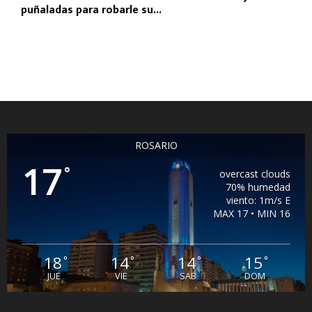
puñaladas para robarle su...
ROSARIO
17
°
overcast clouds
70% humedad
viento: 1m/s E
MAX 17 • MIN 16
18
14
14
15
°
°
°
°
JUE
VIE
SAB
DOM