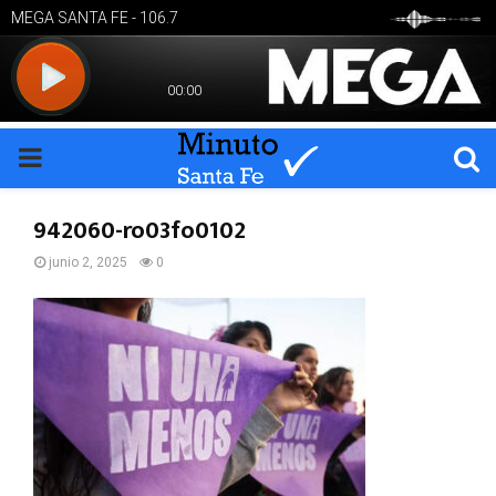
PRIMARY
MENU
942060-ro03fo0102
junio 2, 2025
0