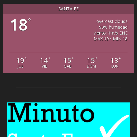
SANTA FE
18
°
overcast clouds
90% humedad
viento: 1m/s ENE
MAX 19 • MIN 18
19
14
15
15
13
°
°
°
°
°
JUE
VIE
SAB
DOM
LUN