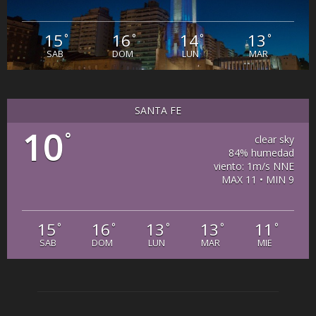
15
16
14
13
°
°
°
°
SAB
DOM
LUN
MAR
SANTA FE
10
°
clear sky
84% humedad
viento: 1m/s NNE
MAX 11 • MIN 9
15
16
13
13
11
°
°
°
°
°
SAB
DOM
LUN
MAR
MIE