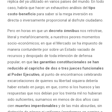
réplica del ya utilizado en varios países del mundo. En todo
caso, habría que hacer un exhaustivo análisis del
tipo
costo-beneficio
para saber si la mega inversión es
directa o inversamente proporcional al disfrute ciudadano.
Pero en horas en que un
decreto ómnibus
nos retrotrae,
literal y metafóricamente, a nuestros peores momentos
socio-económicos; en que el Mercado se ha impuesto de
manera contundente por sobre un Estado vaciado de
recursos y despojado de toda intención de defensa
popular; en que
las garantías constitucionales se han
reducido al capricho de dos o tres jueces funcionales
al Poder Ejecutivo
, al punto de encontrarnos celebrando
excarcelaciones de quienes su libertad siquiera debería
haber estado en juego; en que, como si los huesos y las
respuestas que nos debían por los treinta mil no hubieran
sido suficientes, sumamos en menos de dos años casi
cien
muertes imperdonables
y de las más absurdas, sin
distinción de género ni uniforme (gendarmes en camino a