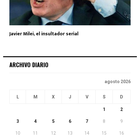
Javier Milei, el insultador serial
ARCHIVO DIARIO
agosto 2026
L
M
X
J
V
S
D
1
2
3
4
5
6
7
8
9
10
11
12
13
14
15
16