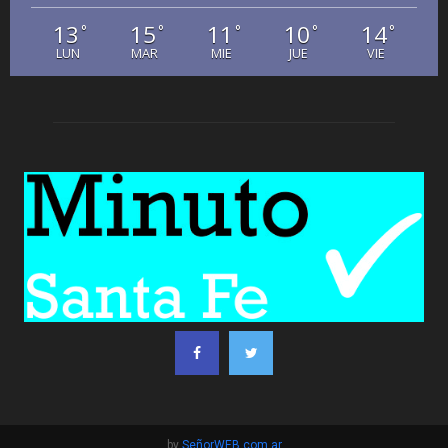
13
15
11
10
14
°
°
°
°
°
LUN
MAR
MIE
JUE
VIE
by
SeñorWEB.com.ar