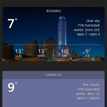
ROSARIO
7
°
clear sky
71% humedad
viento: 2m/s SSE
MAX 7 • MIN 4
13
13
10
9
°
°
°
°
LUN
MAR
MIE
JUE
SANTA FE
9
°
few clouds
59% humedad
viento: 4m/s SE
MAX 9 • MIN 8