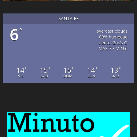
SANTA FE
6
°
overcast clouds
89% humedad
viento: 2m/s O
MAX 7 • MIN 6
14
15
15
14
13
°
°
°
°
°
VIE
SAB
DOM
LUN
MAR