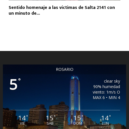
Sentido homenaje a las víctimas de Salta 2141 con
un minuto de...
ROSARIO
5
°
clear sky
90% humedad
viento: 1m/s O
MAX 6 • MIN 4
14
15
15
14
°
°
°
°
VIE
SAB
DOM
LUN