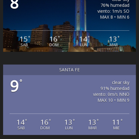
8
76% humedad
viento: 1m/s SO
MAX 8 • MIN 6
15
16
14
13
°
°
°
°
SAB
DOM
LUN
MAR
SANTA FE
9
°
clear sky
91% humedad
viento: 0m/s NNO
MAX 10 • MIN 9
14
16
13
13
11
°
°
°
°
°
SAB
DOM
LUN
MAR
MIE